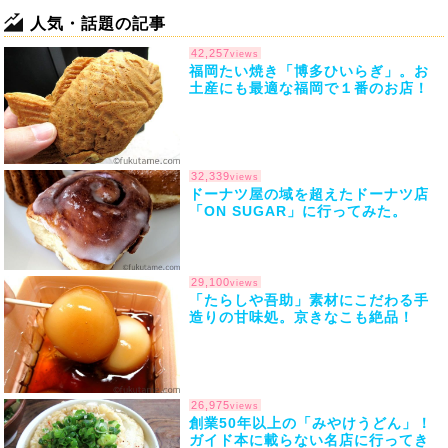
人気・話題の記事
42,257
views
福岡たい焼き「博多ひいらぎ」。お
土産にも最適な福岡で１番のお店！
32,339
views
ドーナツ屋の域を超えたドーナツ店
「ON SUGAR」に行ってみた。
29,100
views
「たらしや吾助」素材にこだわる手
造りの甘味処。京きなこも絶品！
26,975
views
創業50年以上の「みやけうどん」！
ガイド本に載らない名店に行ってき