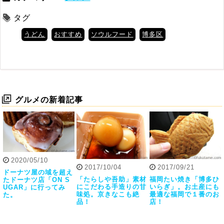
タグ
うどん
おすすめ
ソウルフード
博多区
グルメの新着記事
2020/05/10
2017/10/04
2017/09/21
ドーナツ屋の域を超え
「たらしや吾助」素材
福岡たい焼き「博多ひ
たドーナツ店「ON S
にこだわる手造りの甘
いらぎ」。お土産にも
UGAR」に行ってみ
味処。京きなこも絶
最適な福岡で１番のお
た。
品！
店！