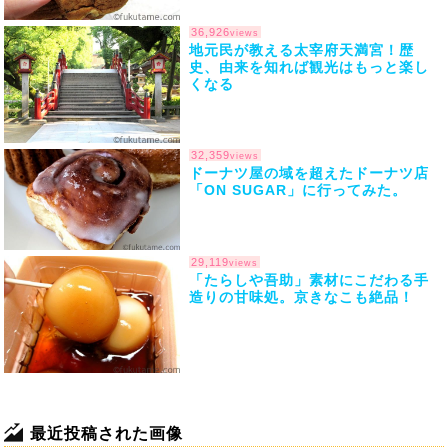
36,926
views
地元民が教える太宰府天満宮！歴
史、由来を知れば観光はもっと楽し
くなる
32,359
views
ドーナツ屋の域を超えたドーナツ店
「ON SUGAR」に行ってみた。
29,119
views
「たらしや吾助」素材にこだわる手
造りの甘味処。京きなこも絶品！
最近投稿された画像